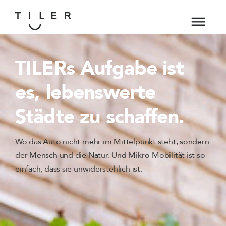
TILERs Aufgabe ist
es, lebenswerte
Städte zu schaffen.
Wo das Auto nicht mehr im Mittelpunkt steht, sondern
der Mensch und die Natur. Und Mikro-Mobilität ist so
einfach, dass sie unwiderstehlich ist.